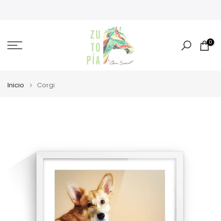
Ir
al
contenido
0
Inicio
Corgi